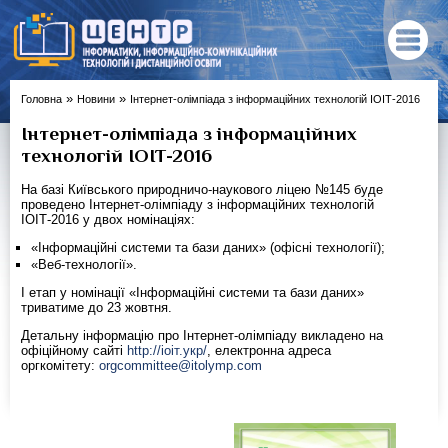
»
»
Головна
Новини
Інтернет-олімпіада з інформаційних технологій ІОІТ-2016
Інтернет-олімпіада з інформаційних
технологій ІОІТ-2016
На базі Київського природничо-наукового ліцею №145 буде
проведено Інтернет-олімпіаду з інформаційних технологій
ІОІТ-2016 у двох номінаціях:
«Інформаційні системи та бази даних» (офісні технології);
«Веб-технології».
І етап у номінації «Інформаційні системи та бази даних»
триватиме до 23 жовтня.
Детальну інформацію про Інтернет-олімпіаду викладено на
офіційному сайті
http://іоіт.укр/
, електронна адреса
оргкомітету:
orgcommittee@itolymp.com