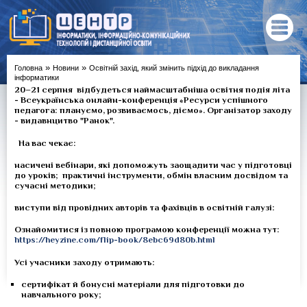
»
»
Головна
Новини
Освітній захід, який змінить підхід до викладання
інформатики
20–21 серпня відбудеться наймасштабніша освітня подія літа
- Всеукраїнська онлайн-конференція «Ресурси успішного
педагога: плануємо, розвиваємось, діємо». Організатор заходу
- видавнцитво "Ранок".
На вас чекає:
насичені вебінари, які допоможуть заощадити час у підготовці
до уроків; практичні інструменти, обмін власним досвідом та
сучасні методики;
виступи від провідних авторів та фахівців в освітній галузі:
Ознайомитися із повною програмою конференції можна тут:
https://heyzine.com/flip-book/8ebc69d80b.html
Усі учасники заходу отримають:
сертифікат й бонусні матеріали для підготовки до
навчального року;