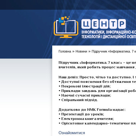
»
»
Головна
Новини
Підручник «Інформатика. 7 
Підручник «Інформатика. 7 клас»
– це н
вчителів, який робить процес навчання
Наш девіз:
Просто, чітко та доступно. І
• Доступні пояснення без обтяження т
• Покрокові ілюстрації дій;
• Приклади завдань для організації роб
• Наочні сучасні приклади;
• Спіральний підхід.
Додатково до НМК Formula надає:
• Презентації до уроків;
• Електронна книга вчителя;
• Орієнтовне календарно-тематичне пл
Ознайомитися