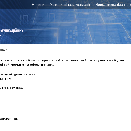
Новини
Методичні рекомендації
Нормативна база
клас»
е просто якісний зміст уроків, а й комплексний інструментарій для
 дітей легким та ефективним.
 тому
підручник має:
екстом;
оти в групах;
анування.